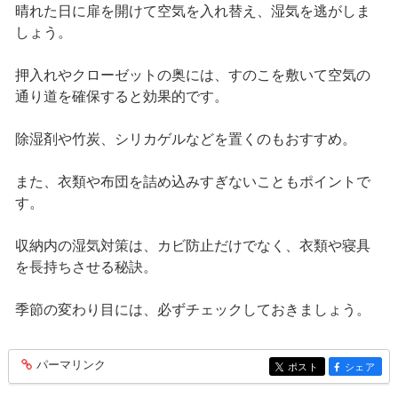
晴れた日に扉を開けて空気を入れ替え、湿気を逃がしま
しょう。
押入れやクローゼットの奥には、すのこを敷いて空気の
通り道を確保すると効果的です。
除湿剤や竹炭、シリカゲルなどを置くのもおすすめ。
また、衣類や布団を詰め込みすぎないこともポイントで
す。
収納内の湿気対策は、カビ防止だけでなく、衣類や寝具
を長持ちさせる秘訣。
季節の変わり目には、必ずチェックしておきましょう。
パーマリンク
entry1292
ポスト
シェア
entry1292
entry1292