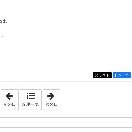
のは、
す。
ポスト
シェア
entry800
entry800
「2023年6月14日」
「2023年6月16日」
前の日
記事一覧
次の日