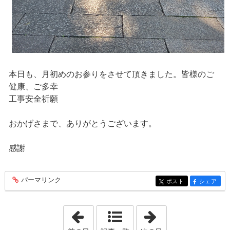
本日も、月初めのお参りをさせて頂きました。皆様のご
健康、ご多幸
工事安全祈願
おかげさまで、ありがとうございます。
感謝
パーマリンク
entry785
ポスト
シェア
entry785
entry785
「2023年5月31日」
「2023年6月 2日