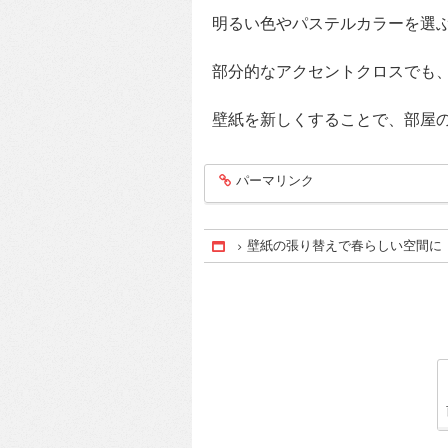
明るい色やパステルカラーを選
部分的なアクセントクロスでも
壁紙を新しくすることで、部屋
パーマリンク
entry1346
壁紙の張り替えで春らしい空間に
Home