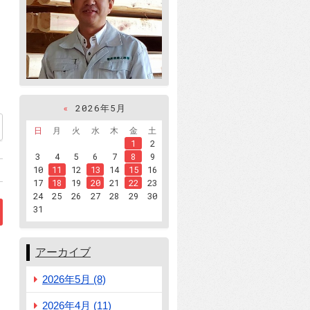
«
2026年5月
46
日
月
火
水
木
金
土
1
2
3
4
5
6
7
8
9
10
11
12
13
14
15
16
17
18
19
20
21
22
23
24
25
26
27
28
29
30
31
アーカイブ
夜」
2026年5月 (8)
2026年4月 (11)