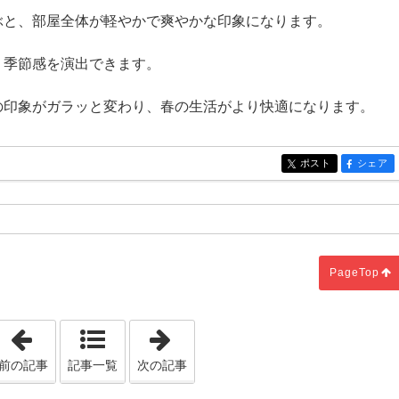
ぶと、部屋全体が軽やかで爽やかな印象になります。
、季節感を演出できます。
の印象がガラッと変わり、春の生活がより快適になります。
ポスト
シェア
entry1346
entry13
PageTop
「外構ライトや防犯設備のチェックで安全確保」
「照明の見直しで明るく過ごす春の
前の記事
記事一覧
次の記事