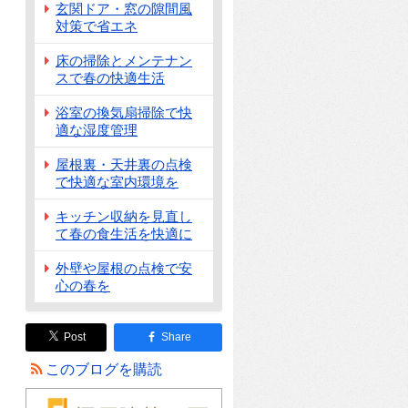
玄関ドア・窓の隙間風
対策で省エネ
床の掃除とメンテナン
スで春の快適生活
浴室の換気扇掃除で快
適な湿度管理
屋根裏・天井裏の点検
で快適な室内環境を
キッチン収納を見直し
て春の食生活を快適に
外壁や屋根の点検で安
心の春を
Post
Share
このブログを購読