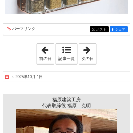
パーマリンク
entry1209
ポスト
シェア
entry1209
entry1209
「2025年9月29日」
「2025年10月 3
前の日
記事一覧
次の日
2025年10月 1日
Home
福原建築工房
代表取締役 福原 克明