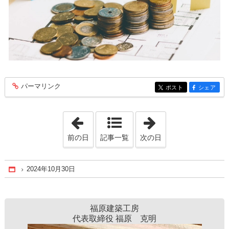
パーマリンク
entry1044
ポスト
シェア
entry1044
entry1044
「2024年10月28日」
「2024年11月 1
前の日
記事一覧
次の日
2024年10月30日
Home
福原建築工房
代表取締役 福原 克明