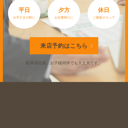
平日
夕方
休日
お手すきの時に
お仕事帰りに
ご家族そろって
来店予約は
こちら
駐車場完備。
お子様同伴でも大丈夫です。