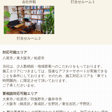
会社外観
打合せルーム１
打合せルーム２
対応可能エリア
八尾市
東大阪市
柏原市
当社は、少人数精鋭・地域密着へのこだわりをもっております。
施工エリアにつきましては、迅速なアフターサポートが実施できる
ことを条件にしております。そのため、施工対応エリアを「車で１
時間圏内」に限定させて頂いております。
ご了承くださいませ。
要相談対応可能エリア
大東市
松原市
羽曳野市
藤井寺市
大阪市
（鶴見区
東成区
生野区
東住吉区
平野区）
弊社事務所からの移動でかかる時間によって、対応できない場合