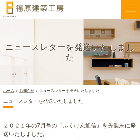
親切丁寧な仕事が評判です。毎日早く帰りたくなる家づくりを行う当社にお任せください。
新築一戸建て・工務店・屋上庭園（大阪八尾市）なら福原建築工房のエコスハウス
ニュースレターを発送いたしまし
た
お知らせ
ニュースレターを発送いたしました
ホーム
ニュースレターを発送いたしました
２０２１年の7月号の『ふくけん通信』を先週末に発
送いたしました。