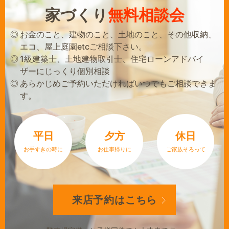
家づくり
無料相談会
お金のこと、建物のこと、土地のこと、その他収納、
エコ、屋上庭園etcご相談下さい。
1級建築士、土地建物取引士、住宅ローンアドバイ
ザーにじっくり個別相談
あらかじめご予約いただければいつでもご相談できま
す。
平日
夕方
休日
お手すきの時に
お仕事帰りに
ご家族そろって
来店予約は
こちら