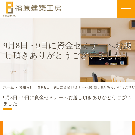
親切丁寧な仕事が評判です。毎日早く帰りたくなる家づくりを行う当社にお任せください。
新築一戸建て・工務店・屋上庭園（大阪八尾市）なら福原建築工房のエコスハウス
9月8日・9日に資金セミナーへお越
し頂きありがとうございました！
お知らせ
9月8日・9日に資金セミナーへお越し頂きありがとうござ
ホーム
9月8日・9日に資金セミナーへお越し頂きありがとうござい
ました！