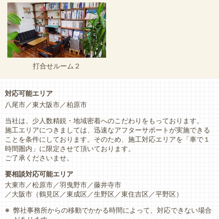
打合せルーム２
対応可能エリア
八尾市
東大阪市
柏原市
当社は、少人数精鋭・地域密着へのこだわりをもっております。
施工エリアにつきましては、迅速なアフターサポートが実施できる
ことを条件にしております。そのため、施工対応エリアを「車で１
時間圏内」に限定させて頂いております。
ご了承くださいませ。
要相談対応可能エリア
大東市
松原市
羽曳野市
藤井寺市
大阪市
（鶴見区
東成区
生野区
東住吉区
平野区）
弊社事務所からの移動でかかる時間によって、対応できない場合