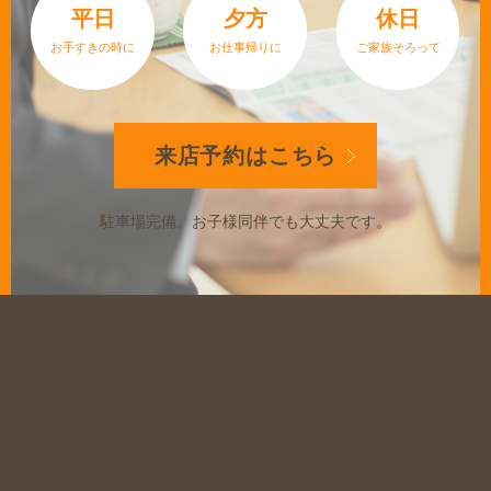
平日
夕方
休日
お手すきの時に
お仕事帰りに
ご家族そろって
来店予約は
こちら
駐車場完備。
お子様同伴でも大丈夫です。