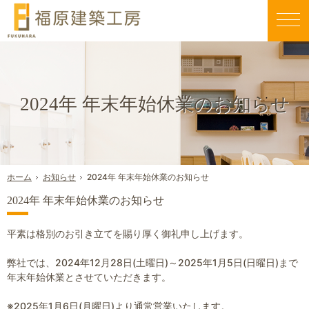
親切丁寧な仕事が評判です。毎日早く帰りたくなる家づくりを行う当社にお任せください。
新築一戸建て・工務店・屋上庭園（大阪八尾市）なら福原建築工房のエコスハウス
2024年 年末年始休業のお知らせ
お知らせ
2024年 年末年始休業のお知らせ
ホーム
2024年 年末年始休業のお知らせ
平素は格別のお引き立てを賜り厚く御礼申し上げます。
弊社では、2024年12月28日(土曜日)～2025年1月5日(日曜日)まで
年末年始休業とさせていただきます。
※2025年1月6日(月曜日)より通常営業いたします。