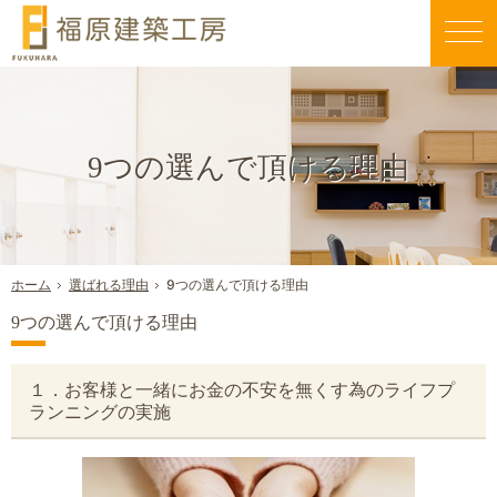
親切丁寧な仕事が評判です。毎日早く帰りたくなる家づくりを行う当社にお任せください。
新築一戸建て・工務店・屋上庭園（大阪八尾市）なら福原建築工房のエコスハウス
9つの選んで頂ける理由
選ばれる理由
9つの選んで頂ける理由
ホーム
9つの選んで頂ける理由
１．お客様と一緒にお金の不安を無くす為のライフプ
ランニングの実施