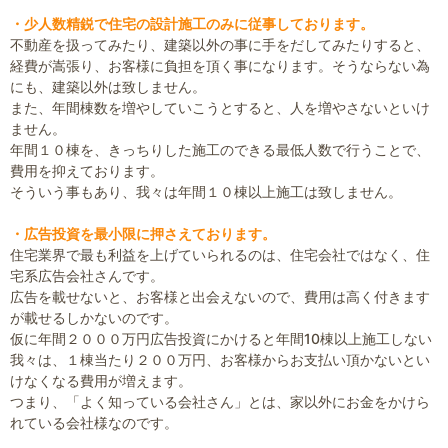
・少人数精鋭で住宅の設計施工のみに従事しております。
不動産を扱ってみたり、建築以外の事に手をだしてみたりすると、
経費が嵩張り、お客様に負担を頂く事になります。そうならない為
にも、建築以外は致しません。
また、年間棟数を増やしていこうとすると、人を増やさないといけ
ません。
年間１０棟を、きっちりした施工のできる最低人数で行うことで、
費用を抑えております。
そういう事もあり、我々は年間１０棟以上施工は致しません。
・広告投資を最小限に押さえております。
住宅業界で最も利益を上げていられるのは、住宅会社ではなく、住
宅系広告会社さんです。
広告を載せないと、お客様と出会えないので、費用は高く付きます
が載せるしかないのです。
仮に年間２０００万円広告投資にかけると年間10棟以上施工しない
我々は、１棟当たり２００万円、お客様からお支払い頂かないとい
けなくなる費用が増えます。
つまり、「よく知っている会社さん」とは、家以外にお金をかけら
れている会社様なのです。