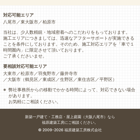
対応可能エリア
八尾市
東大阪市
柏原市
当社は、少人数精鋭・地域密着へのこだわりをもっております。
施工エリアにつきましては、迅速なアフターサポートが実施できる
ことを条件にしております。そのため、施工対応エリアを「車で１
時間圏内」に限定させて頂いております。
ご了承くださいませ。
要相談対応可能エリア
大東市
松原市
羽曳野市
藤井寺市
大阪市
（鶴見区
東成区
生野区
東住吉区
平野区）
弊社事務所からの移動でかかる時間によって、対応できない場合
があります。
お気軽にご相談ください。
新築一戸建て・工務店・
屋上庭園（大阪八尾市）なら
福原建築工房にご相談ください。
© 2009-2026 福原建築工房株式会社