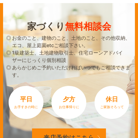
家づくり
無料相談会
お金のこと、建物のこと、土地のこと、その他収納、
エコ、屋上庭園etcご相談下さい。
1級建築士、土地建物取引士、住宅ローンアドバイ
ザーにじっくり個別相談
あらかじめご予約いただければいつでもご相談できま
す。
平日
夕方
休日
お手すきの時に
お仕事帰りに
ご家族そろって
来店予約は
こちら