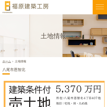
親切丁寧な仕事が評判です。毎日早く帰りたくなる家づくりを行う当社にお任せください。
新築一戸建て・工務店・屋上庭園（大阪八尾市）なら福原建築工房のエコスハウス
土地情報
土地情報
ホーム
八尾市恩智北