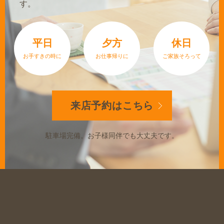
す。
平日
夕方
休日
お手すきの時に
お仕事帰りに
ご家族そろって
来店予約は
こちら
駐車場完備。
お子様同伴でも大丈夫です。