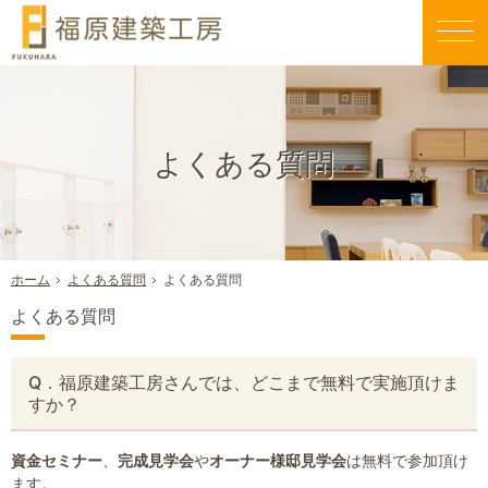
親切丁寧な仕事が評判です。毎日早く帰りたくなる家づくりを行う当社にお任せください。
新築一戸建て・工務店・屋上庭園（大阪八尾市）なら福原建築工房のエコスハウス
よくある質問
よくある質問
よくある質問
ホーム
よくある質問
Q．福原建築工房さんでは、どこまで無料で実施頂けま
すか？
資金セミナー
、
完成見学会
や
オーナー様邸見学会
は無料で参加頂け
ます。